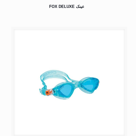
عینک FOX DELUXE