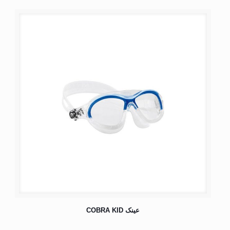
عینک COBRA KID