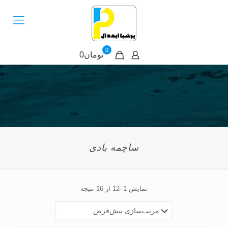
0
تومان0
ساچمه بادی
نمایش 1–12 از 16 نتیجه